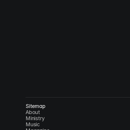
Solus Christus : 예수 그리스도 - 재림
YEAR
Sitemap
About
Ministry
Music