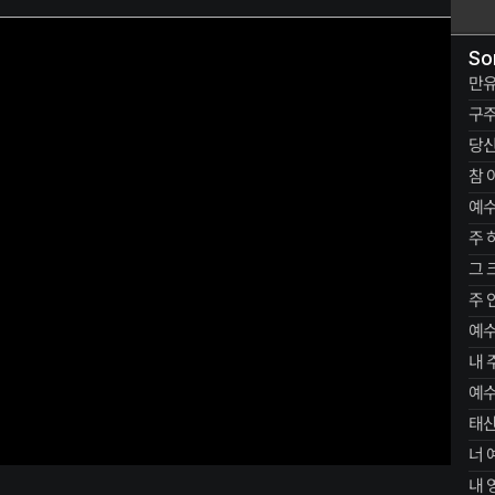
So
만유
구주
당신
참 
예수
주 
그 
주 
예
내 
예수
태산
너 
내 