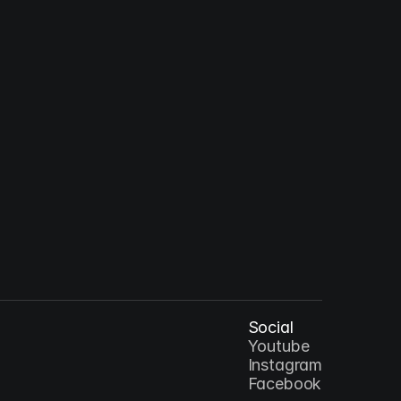
lus Christus : 예수 그리스도 - 십자가
AR
Social
Youtube
Instagram
Facebook