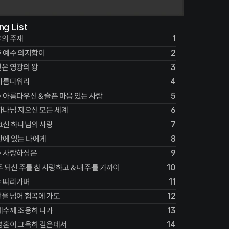
ng List
의 주재
1
 예수 의지함이
2
은 영광의 왕
3
아름다워라
4
 아름다우신 & 슬픈 마음 있는 사람
5
하나님 지으신 모든 세계
6
크신 하나님의 사랑
7
안에 있는 나에게
8
수 사랑하심은
9
주 되신 주를 참 사랑하고 & 내 주를 가까이
10
 따라가며
11
을 넘어 험곡에 가도
12
예수께 조용히 나가
13
영혼이 그윽히 깊은데서
14