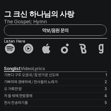
그 크신 하나님의 사랑
The Gospel; Hymn
악보/음원 문의
Listen Here
Songlist
Video
Lyrics
기쁘다 구주 오셨네 / 참 반가운 신도여
1
기뻐하며 경배하세 / 천사들의 노래가
2
오 거룩한 밤
3
저 들 밖에 한밤중에
4
천사 찬송하기를
5