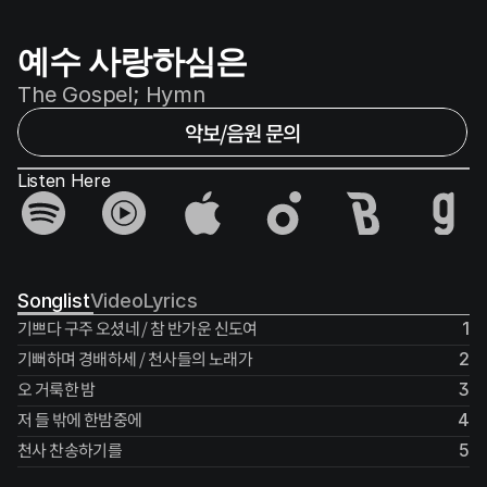
예수 사랑하심은
The Gospel; Hymn
악보/음원 문의
Listen Here
Songlist
Video
Lyrics
기쁘다 구주 오셨네 / 참 반가운 신도여
1
기뻐하며 경배하세 / 천사들의 노래가
2
오 거룩한 밤
3
저 들 밖에 한밤중에
4
천사 찬송하기를
5