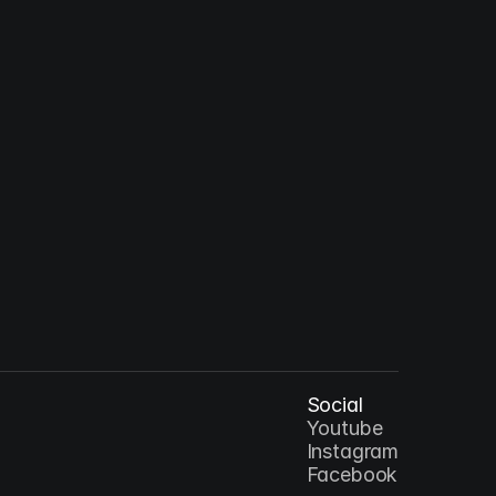
lus Christus : 예수 그리스도 - 십자가
AR
Social
Youtube
Instagram
Facebook