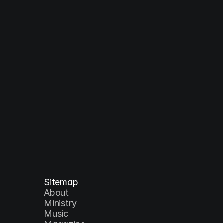
Solus Christus : 예수 그리스도 - 재림
YEAR
Sitemap
About
Ministry
Music