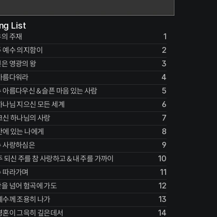
ng List
의 주재
1
 예수 의지함이
2
은 영광의 왕
3
아름다워라
4
 아름다우신 & 슬픈 마음 있는 사람
5
하나님 지으신 모든 세계
6
크신 하나님의 사랑
7
안에 있는 나에게
8
수 사랑하심은
9
주 되신 주를 참 사랑하고 & 내 주를 가까이
10
 따라가며
11
을 넘어 험곡에 가도
12
예수께 조용히 나가
13
영혼이 그윽히 깊은데서
14