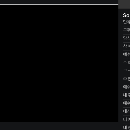
So
만유
구주
당신
참 
예수
주 
그 
주 
예
내 
예수
태산
너 
내 