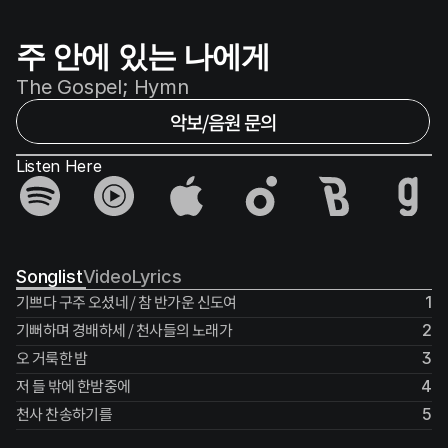
주 안에 있는 나에게
The Gospel; Hymn
악보/음원 문의
Listen Here
Songlist
Video
Lyrics
기쁘다 구주 오셨네 / 참 반가운 신도여
1
기뻐하며 경배하세 / 천사들의 노래가
2
오 거룩한 밤
3
저 들 밖에 한밤중에
4
천사 찬송하기를
5