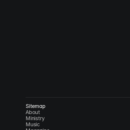
Solus Christus : 예수 그리스도 - 재림
YEAR
Sitemap
About
Ministry
Music