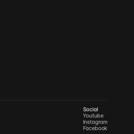
lus Christus : 예수 그리스도 - 십자가
AR
Social
Youtube
Instagram
Facebook