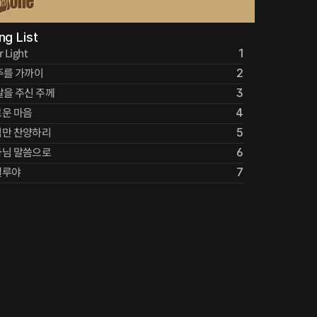
ng List
r Light
1
주를 가까이
2
날을 주신 주께
3
운 마음
4
님만 찬양하리
5
나님 말씀으로
6
렐루야
7