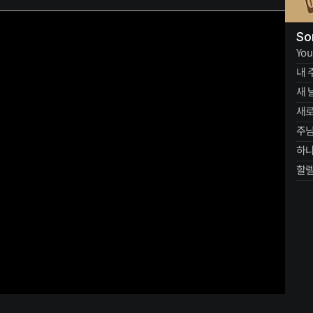
So
You
내 
새 
새로
주
하
할