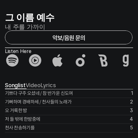
그 이름 예수
내 주를 가까이
악보/음원 문의
Listen Here
Songlist
Video
Lyrics
기쁘다 구주 오셨네 / 참 반가운 신도여
1
기뻐하며 경배하세 / 천사들의 노래가
2
오 거룩한 밤
3
저 들 밖에 한밤중에
4
천사 찬송하기를
5