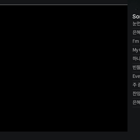
So
눈먼
은혜
I'm
My 
하나
빈들
Eve
주 
찬양
은혜의