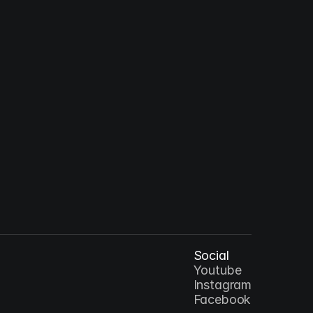
lus Christus : 예수 그리스도 - 십자가
AR
Social
Youtube
Instagram
Facebook