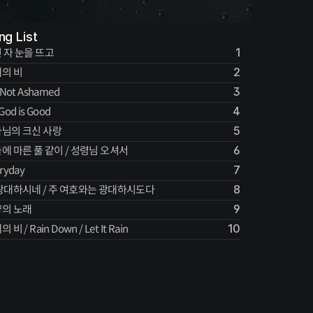
ng List
 자 눈을 뜨고
1
의 비
2
 Not Ashamed
3
God is Good
4
님의 크신 사랑
5
에 마른 풀 같이 / 성령님 오셔서
6
ryday
7
광대하시네 / 주 여호와는 광대하시도다
8
의 노래
9
 비 / Rain Down / Let It Rain
10