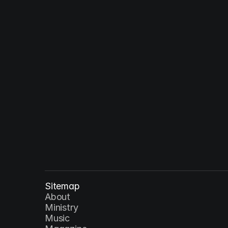
Solus Christus : 예수 그리스도 - 재림
YEAR
Sitemap
About
Ministry
Music