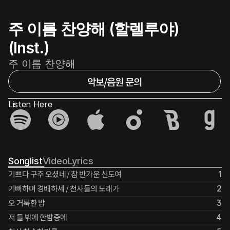
주 이름 찬양해 (할렐루야)
(Inst.)
주 이름 찬양해
악보/음원 문의
Listen Here
Songlist
Video
Lyrics
기쁘다 구주 오셨네 / 참 반가운 신도여
1
기뻐하며 경배하세 / 천사들의 노래가
2
오 거룩한 밤
3
저 들 밖에 한밤중에
4