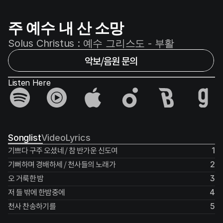
주 예수 내 산 소망
Solus Christus : 예수 그리스도 - 부활
악보/음원 문의
Listen Here
Songlist
Video
Lyrics
기쁘다 구주 오셨네 / 참 반가운 신도여
1
기뻐하며 경배하세 / 천사들의 노래가
2
오 거룩한 밤
3
저 들 밖에 한밤중에
4
천사 찬송하기를
5