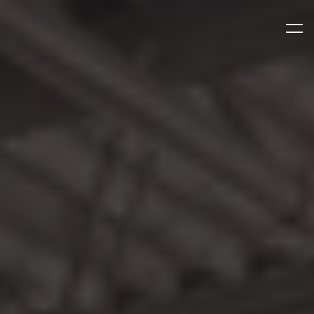
isaiah6tyone