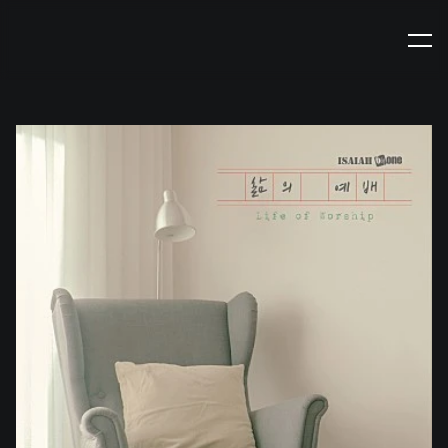
isaiah6tyone